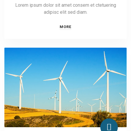
Lorem ipsum dolor sit amet consem et ctetuering
adipisc elit sed diam.
MORE